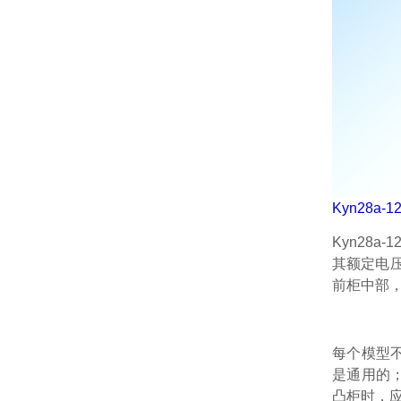
Kyn28a-1
Kyn28
其额定电压
前柜中部
每个模型
是通用的
凸柜时，应