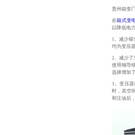
贵州箱变
在
箱式变
以降低电
​1。减
均为变压
2。减少
使用铜导
选择增加
3。变压
时，其空
和注油后，