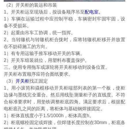
（
2）开关柜的装运和吊装
1。开关柜运至现场后，按设备顺序吊至
配电室。
1）车辆在运输过程中应控制平稳，车辆密封牢固牢固，设
备不受损坏。
2）起重由吊车工协调，统一指挥。
2。当转辙机与转辙机柜合拢时，应将转辙机柜移开并放置
在不妨碍施工的方向。
1）有专用运输手推车移动开关的车辆。
2）开关车组装就位，用塑料布覆盖保护。
三。使用专用拖车或滚轮将开关柜移动到设备位置。
开关柜布置顺序应符合图纸要求。
（
3）
开关柜
找正固定
1。用小滚筒和撬棍移动开关柜端部列表的第一个板，使柜
边缘与墨线完全重合。然后用线坠测量柜子的直线度。不符
合标准要求时，用垫铁调整柜底四角。满足要求后，根据配
电柜底孔之间的距离，将柜体与基础钢焊接固定。
1）柜体直线度小于1.5/1000h，柜体高度h。
2）柜底螺栓固定或焊接，但焊缝长度控制在30mm，柜底各