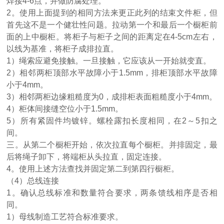
焊接4-6点，并做防腐处理。
2。使用上面提到的相同方法来更正此列的结束文件柜，但
首先这不是一个健壮性问题。拉动第一个和最后一个橱柜前
面的上中橱柜。将柜子与柜子之间的距离定在4-5cm左右，
以线为基准，将柜子成排拉直。
1）绳索应避免接触。一旦接触，它应该从一开始就变直。
2）相邻两柜顶部水平故障小于1.5mm，排柜顶部水平故障
小于4mm。
3）相邻两柜边缘粗糙度为0，成排柜表面粗糙度小于4mm。
4）柜体间接缝空位小于1.5mm。
5）所有紧固件均镀锌。螺栓露扣长度相同，在2～5扣之
间。
三。从第二个橱柜开始，依次拉直每个橱柜。并排固定，最
后将绳子卸下，将端柜从头拉直，固定连接。
4。使用上述方法查找并固定第二到第四行橱柜。
（
4）总线连接
1。确认总线标准和数量符合要求，两条馈线相序是否相
同。
1）母线制造工艺符合标准要求。