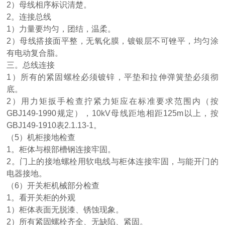
2）母线相序标识清楚。
2。连接总线
1）力量要均匀，团结，温柔。
2）母线搭接面平整，无氧化膜，镀银层不可锉平，均匀涂
有电动复合脂。
三。总线连接
1）所有的紧固螺栓必须镀锌，平垫和拉伸弹簧垫必须彻
底。
2）用力矩扳手检查拧紧力矩应在标准要求范围内（按
GBJ149-1990规定），10kV母线距地相距125m以上，按
GBJ149-1910表2.1.13-1。
（
5）机柜接地检查
1。柜体与根部槽钢连接牢固。
2。门上的接地螺栓用软电线与柜体连接牢固，与能开门的
电器接地。
（
6）开关柜机械部分检查
1。看开关柜的外观
1）柜体表面无脱漆、锈蚀现象。
2）所有紧固螺栓齐全、无缺陷、紧固。